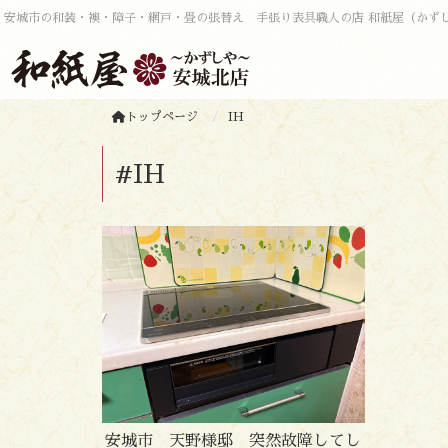
安城市の和装・襖・障子・網戸・畳の張替え 手張り表具職人の店 和紙屋（かず
トップページ
IH
#IH
安城市 天野様邸 突然故障してし