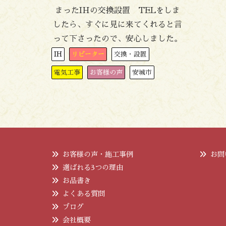
まったIHの交換設置 TELをしま
したら、すぐに見に来てくれると言
って下さったので、安心しました。
IH
リピーター
交換・設置
電気工事
お客様の声
安城市
お客様の声・施工事例
お問
選ばれる3つの理由
お品書き
よくある質問
ブログ
会社概要