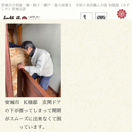
安城市の和装・襖・障子・網戸・畳の張替え 手張り表具職人の店 和紙屋（かず
しや）安城北店
安城市 K様邸 玄関ドア
の下が擦ってしまって開閉
がスムーズに出来なくて困
っています。