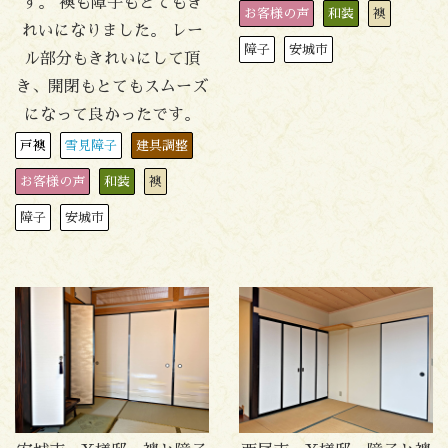
す。 襖も障子もとてもき
お客様の声
和装
襖
れいになりました。 レー
障子
安城市
ル部分もきれいにして頂
き、開閉もとてもスムーズ
になって良かったです。
戸襖
雪見障子
建具調整
お客様の声
和装
襖
障子
安城市