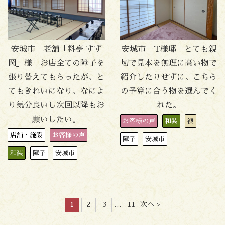
安城市 老舗「料亭 すず
安城市 T様邸 とても親
岡」様 お店全ての障子を
切で見本を無理に高い物で
張り替えてもらったが、と
紹介したりせずに、こちら
てもきれいになり、なによ
の予算に合う物を選んでく
り気分良いし次回以降もお
れた。
願いしたい。
お客様の声
和装
襖
店舗・施設
お客様の声
障子
安城市
和装
障子
安城市
1
2
3
…
11
次へ >