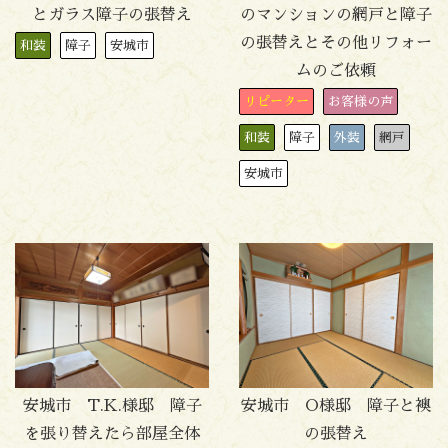
とガラス障子の張替え
のマンションの網戸と障子
の張替えとその他リフォー
和装
障子
安城市
ムのご依頼
リピーター
お客様の声
和装
障子
外装
網戸
安城市
安城市 T.K.様邸 障子
安城市 O様邸 障子と襖
を張り替えたら部屋全体
の張替え