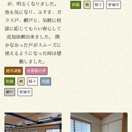
が、明るくなりました。
和装
襖
障子
安城市
他も気になり、ふすま、ガ
ラス戸、網戸と、気軽に相
談に応じてもらい安心して
追加依頼出来ました。 開
かなかった戸がスムーズに
使えるようになった時は感
動しました。
建具調整
お客様の声
和装
襖
障子
外装
網戸
安城市