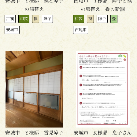
安城市 Y様邸 襖と障子
西尾市 Y様邸 障子と襖
の張替え
の張替え 畳の新調
戸襖
和装
襖
障子
和装
襖
障子
畳
安城市
西尾市
安城市 Y様邸 雪見障子
安城市 K様邸 息子さん