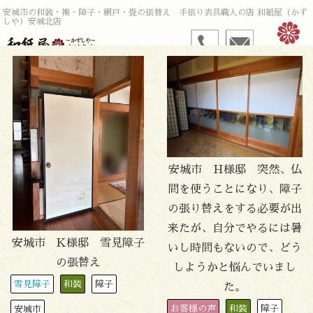
安城市の和装・襖・障子・網戸・畳の張替え 手張り表具職人の店 和紙屋（かず
しや）安城北店
安城市 H様邸 突然、仏
間を使うことになり、障子
の張り替えをする必要が出
来たが、自分でやるには暑
安城市 K様邸 雪見障子
いし時間もないので、どう
の張替え
しようかと悩んでいまし
雪見障子
和装
障子
た。
お客様の声
和装
障子
安城市