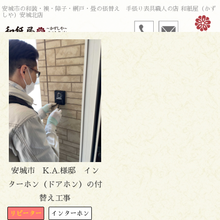
安城市の和装・襖・障子・網戸・畳の張替え 手張り表具職人の店 和紙屋（かず
しや）安城北店
安城市 K.A.様邸 イン
ターホン（ドアホン）の付
替え工事
リピーター
インターホン