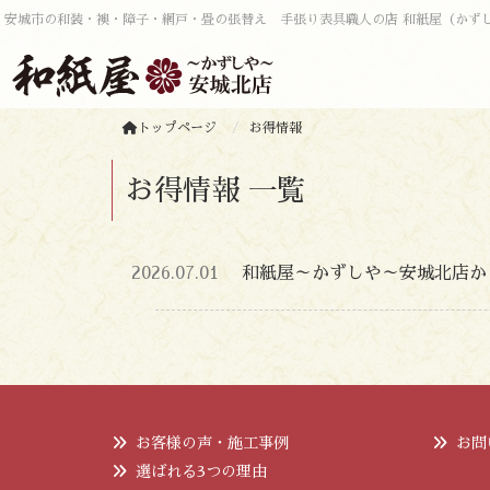
安城市の和装・襖・障子・網戸・畳の張替え 手張り表具職人の店 和紙屋（かず
トップページ
お得情報
お得情報 一覧
2026.07.01
和紙屋～かずしや～安城北店から
お客様の声・施工事例
お問
選ばれる3つの理由