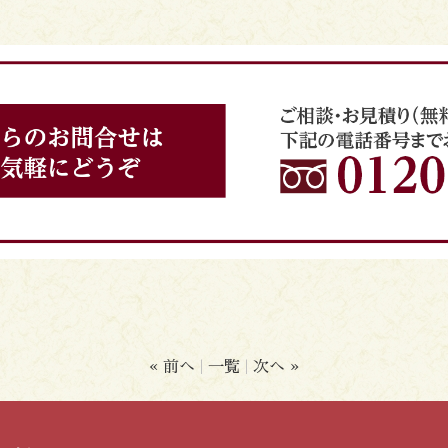
« 前へ
一覧
次へ »