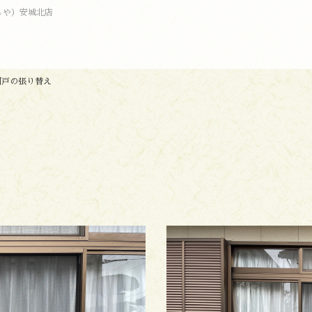
しや）安城北店
網戸の張り替え