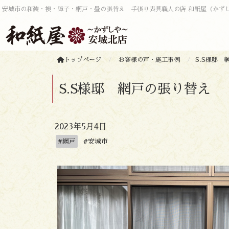
安城市の和装・襖・障子・網戸・畳の張替え 手張り表具職人の店 和紙屋（かず
トップページ
お客様の声・施工事例
S.S様邸 
S.S様邸 網戸の張り替え
2023年5月4日
#網戸
#安城市