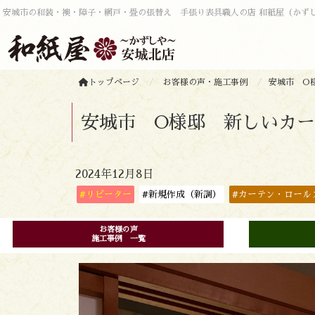
安城市の和装・襖・障子・網戸・畳の張替え 手張り表具職人の店 和紙屋（かず
トップページ
お客様の声・施工事例
安城市 O
安城市 O様邸 新しいカ
2024年12月8日
#リピーター
#新規作成（新調）
#カーテン・ロール
お客様の声
施工事例 一覧