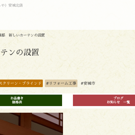
しや）安城北店
様邸 新しいカーテンの設置
ーテンの設置
スクリーン・ブラインド
#リフォーム工事
#安城市
お品書き
ブログ
価格表
お知らせ 一覧